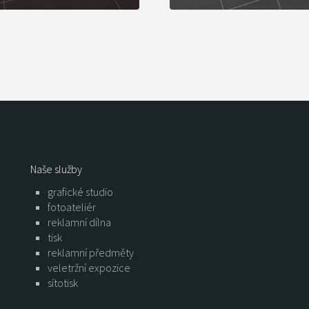
Naše služby
grafické studio
fotoateliér
reklamní dílna
tisk
reklamní předměty
veletržní expozice
sítotisk