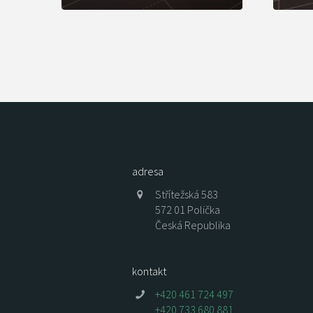
adresa
Střítežská 583
572 01 Polička
Česká Republika
kontakt
+420 461 724 497
+420 733 680 881