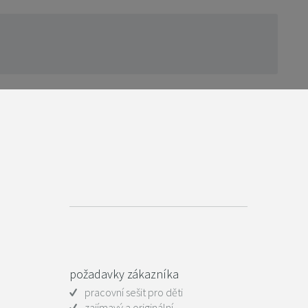
požadavky zákazníka
pracovní sešit pro děti
zajímavý a originální